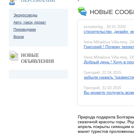
ПЕРСОНАЛИИ
НОВЫЕ СООБ
Экскурсоводы
Авто, такси, прокат
evrodombg , 20.01.2020
Переводчики
строительство, дизайн, 
Врачи
Irena Mihailova Villa-reny, 2
Григорий ! Почему теряе
НОВЫЕ
Irena Mihailova Villa-reny, 2
ОБЪЯВЛЕНИЯ
Добрый день ! Хочу в пр
Григорий, 22.04.2015
забыли нажать "разместит
Григорий, 31.03.2015
Вы можете получить возм
Природа подарила Болгарии 
сказочной красоты горы. Ро
апрель покрыты сияющим н
манит туристов проложенн