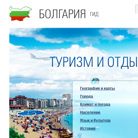
География и карты
Города
Климат и погода
Население
Язык и Культура
История