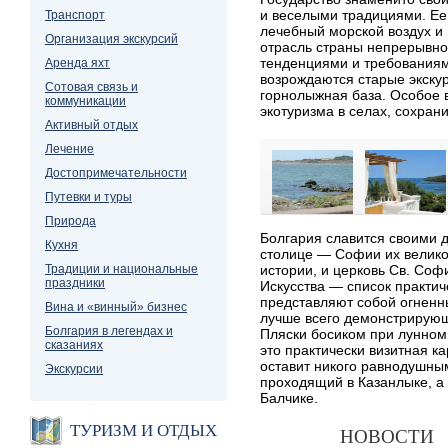
и веселыми традициями. Ее 
Транспорт
лечебный морской воздух и
Организация экскурсий
отрасль страны непрерывно 
тенденциями и требованиям
Аренда яхт
возрождаются старые экску
Сотовая связь и
горнолыжная база. Особое 
коммуникации
экотуризма в селах, сохра
Активный отдых
Лечение
Достопримечательности
Путевки и туры
Природа
Болгария славится своими 
Кухня
столице — Софии их велико
Традиции и национальные
истории, и церковь Св. Со
праздники
Искусства — список практи
представляют собой огненны
Вина и «винный» бизнес
лучше всего демонстрирующ
Болгария в легендах и
Пляски босиком при лунном
сказаниях
это практически визитная ка
оставит никого равнодушны
Экскурсии
проходящий в Казанлыке, а
Балчике.
ТУРИЗМ И ОТДЫХ
НОВОСТИ