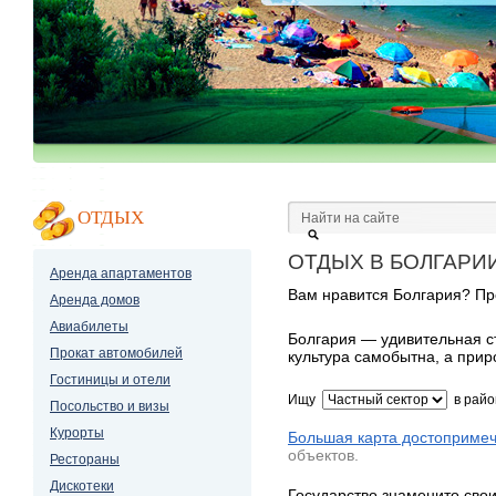
ОТДЫХ
ОТДЫХ В БОЛГАРИИ
Аренда апартаментов
Вам нравится Болгария? Про
Аренда домов
Авиабилеты
Болгария — удивительная ст
Прокат автомобилей
культура самобытна, а прир
Гостиницы и отели
Ищу
в рай
Посольство и визы
Курорты
Большая карта достопримеч
объектов.
Рестораны
Дискотеки
Государство знаменито сво